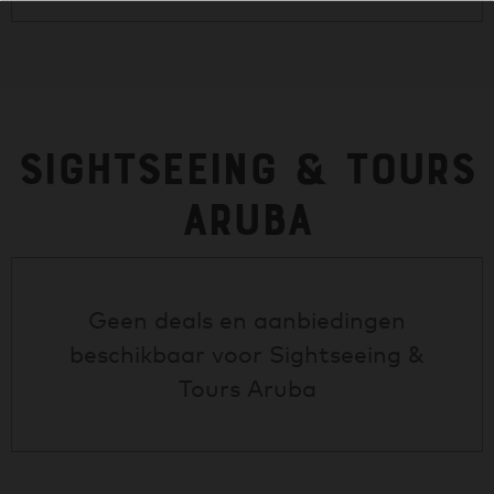
Sightseeing & Tours
Aruba
Geen deals en aanbiedingen
beschikbaar voor
Sightseeing &
Tours Aruba