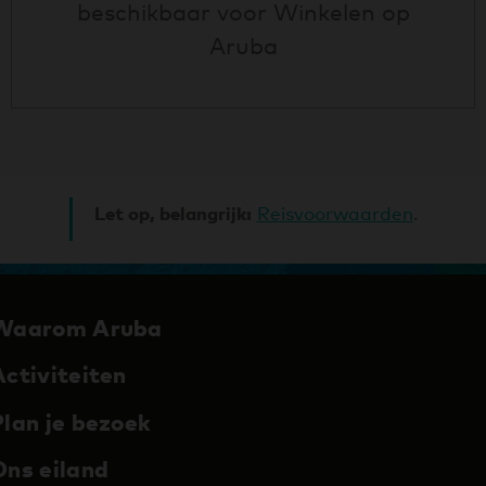
beschikbaar voor
Winkelen op
Aruba
Let op, belangrijk:
Reisvoorwaarden
.
Waarom Aruba
Activiteiten
Plan je bezoek
Ons eiland