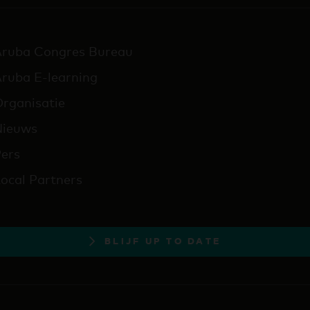
Aruba Congres Bureau
ruba E-learning
rganisatie
Nieuws
ers
ocal Partners
BLIJF UP TO DATE