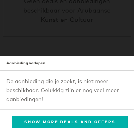
Geen deals en aanbiedingen
beschikbaar voor
Arubaanse
Kunst en Cultuur
Aanbieding verlopen
Uitgaan op Aruba
De aanbieding die je zoekt, is niet meer
beschikbaar. Gelukkig zijn er nog veel meer
aanbiedingen!
Geen deals en aanbiedingen
beschikbaar voor
Uitgaan op
Aruba
SHOW MORE DEALS AND OFFERS