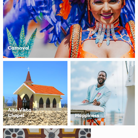
Carnaval
Alto Vista
Chapel
Happiness