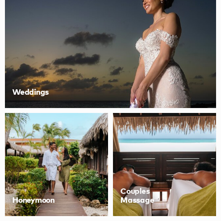
Weddings
Couples
Honeymoon
Massage