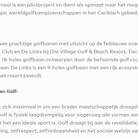
rnooi is een pilotproject en dient als opmaat naar het mog
mpic wereldgolfkampioenschappen in het Caribisch gebied
wee prachtige golfbanen met uitzicht op de felblauwe ocea
Club en De Links bij Divi Village Golf & Beach Resort. Tier
18-holes golfbaan ontworpen door de befaamde golf cour
baan De Links is een 9-holes golfbaan met een rijk ecosyst
het resort bevindt.
en Golf:
 zich maximaal in om een breder maatschappelijk draagvla
Golf is fysiek laagdrempelig voor nagenoeg alle vormen va
et een ideale sport is. Golf draagt bij aan de revalidatie
ng, zelfrespect, zelfredzaamheid en het sociale welzijn 