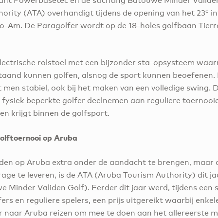
kant Powerbasetec en de stichting Batouwe Minder Valid
e
ority (ATA) overhandigt tijdens de opening van het 23
in
o-Am. De Paragolfer wordt op de 18-holes golfbaan Tierra
electrische rolstoel met een bijzonder sta-opsysteem waa
 staand kunnen golfen, alsnog de sport kunnen beoefenen.
t men stabiel, ook bij het maken van een volledige swing. 
 fysiek beperkte golfer deelnemen aan reguliere toernoo
en krijgt binnen de golfsport.
olftoernooi op Aruba
den op Aruba extra onder de aandacht te brengen, maar 
rage te leveren, is de ATA (Aruba Tourism Authority) dit 
Minder Validen Golf). Eerder dit jaar werd, tijdens een s
rs en reguliere spelers, een prijs uitgereikt waarbij enke
r naar Aruba reizen om mee te doen aan het allereerste 