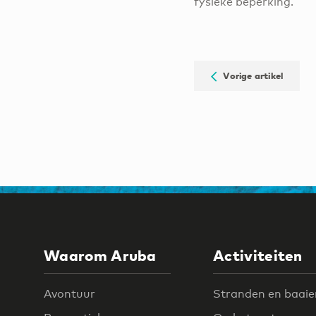
fysieke beperking.
Vorige artikel
Waarom Aruba
Activiteiten
Avontuur
Stranden en baaie