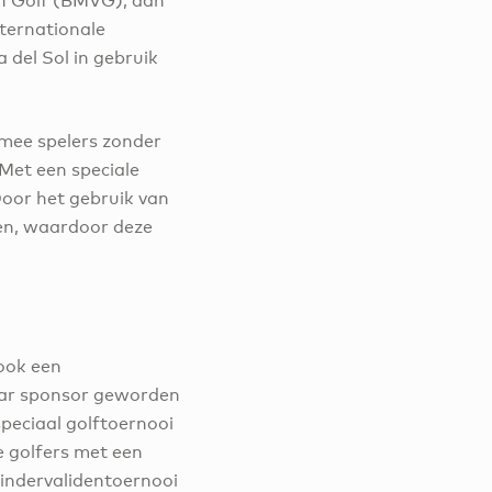
en Golf (BMVG), aan
ternationale
 del Sol in gebruik
rmee spelers zonder
 Met een speciale
Door het gebruik van
ien, waardoor deze
ook een
jaar sponsor geworden
peciaal golftoernooi
le golfers met een
mindervalidentoernooi