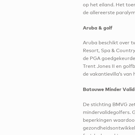
op het eiland. Het toe
de allereerste paraly
Aruba & golf
Aruba beschikt over t
Resort, Spa & Country 
de PGA goedgekeurde 
Trent Jones II en golf
de vakantievilla’s van 
Batouwe Minder Valid
De stichting BMVG zet
mindervalidegolfers. 
beperkingen waardoor h
gezondheidsontwikkeli