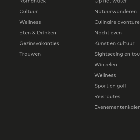
Romantiek
Op het water
Cultuur
Natuurwonderen
Wellness
Culinaire avontur
Eten & Drinken
Nachtleven
Gezinsvakanties
Kunst en cultuur
Trouwen
Sightseeing en tou
Winkelen
Wellness
Sport en golf
Reisroutes
Evenementenkale