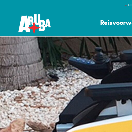
●
L
Reisvoorw