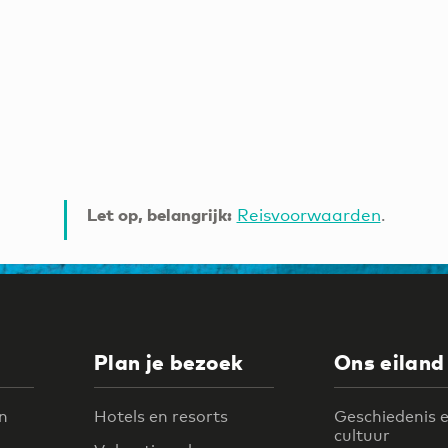
Let op, belangrijk:
Reisvoorwaarden
.
Plan je bezoek
Ons eiland
n
Hotels en resorts
Geschiedenis 
cultuur