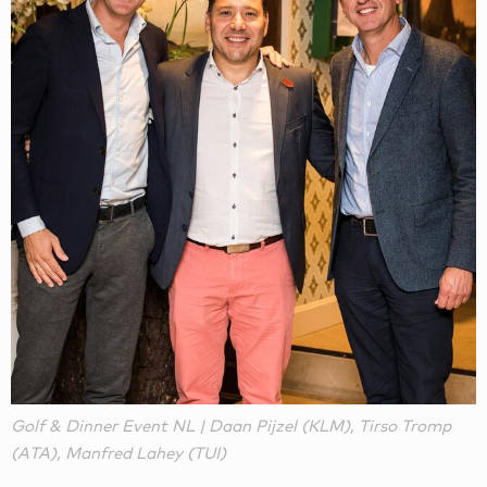
Golf & Dinner Event NL | Daan Pijzel (KLM), Tirso Tromp
(ATA), Manfred Lahey (TUI)