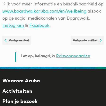
Kijk voor meer informatie en beschikbaarheid op
www.boardwalkaruba.com/en/wellbeing
alsook
op de social mediakanalen van Boardwalk,
Instagram
&
Facebook
.
Vorige artikel
Volgende artikel
Let op, belangrijk:
Reisvoorwaarden
.
Waarom Aruba
Activiteiten
Plan je bezoek