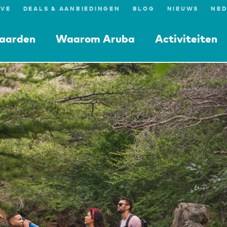
IVE
DEALS & AANBIEDINGEN
BLOG
NIEUWS
aarden
Waarom Aruba
Activiteiten