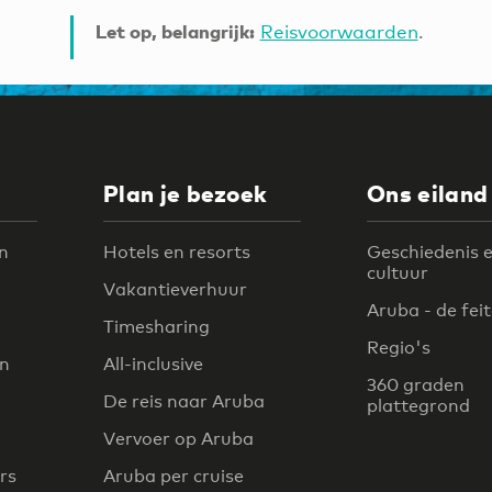
Let op, belangrijk:
Reisvoorwaarden
.
Plan je bezoek
Ons eiland
n
Hotels en resorts
Geschiedenis 
cultuur
Vakantieverhuur
Aruba - de fei
Timesharing
Regio's
en
All-inclusive
360 graden
De reis naar Aruba
plattegrond
Vervoer op Aruba
rs
Aruba per cruise