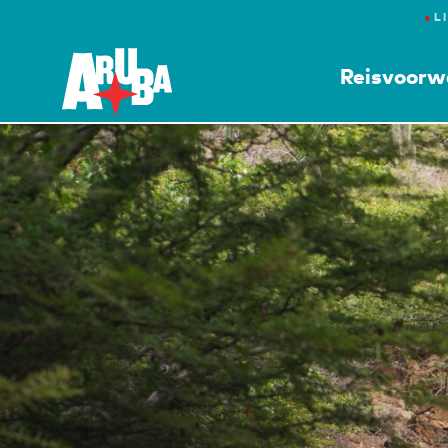
●
L
Reisvoorw