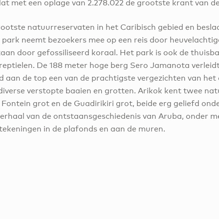
t met een oplage van 2.278.022 de grootste krant van de
rootste natuurreservaten in het Caribisch gebied en besla
 park neemt bezoekers mee op een reis door heuvelachtig
aan door gefossiliseerd koraal. Het park is ook de thuisba
 reptielen. De 188 meter hoge berg Sero Jamanota verleid
d aan de top een van de prachtigste vergezichten van het 
diverse verstopte baaien en grotten. Arikok kent twee natu
ontein grot en de Guadirikiri grot, beide erg geliefd ond
 verhaal van de ontstaansgeschiedenis van Aruba, onder m
ekeningen in de plafonds en aan de muren.