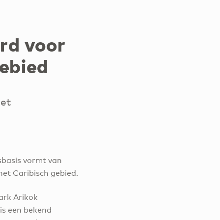
rd voor
gebied
het
isbasis vormt van
het Caribisch gebied.
ark Arikok
 is een bekend