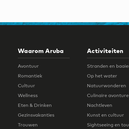
Waarom Aruba
Activiteiten
Avontuur
Stranden en baaie
Romantiek
Op het water
Cultuur
Natuurwonderen
Wellness
Culinaire avontur
Eten & Drinken
Nachtleven
Gezinsvakanties
Kunst en cultuur
Trouwen
Sightseeing en tou