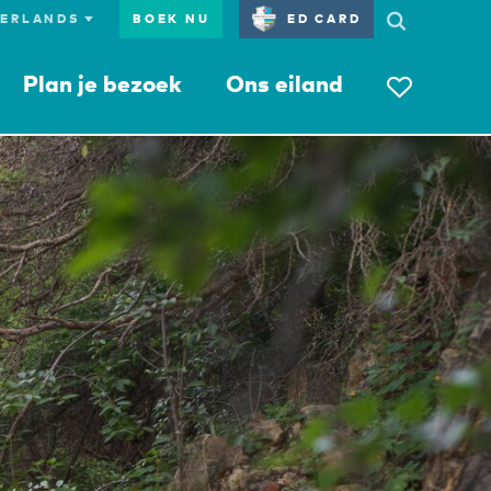
BOEK NU
ED CARD
Plan je bezoek
Ons eiland