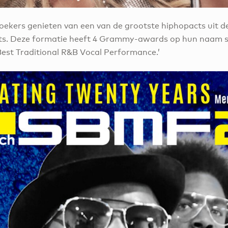
ekers genieten van een van de grootste hiphopacts uit d
ts. Deze formatie heeft 4 Grammy-awards op hun naam 
Best Traditional R&B Vocal Performance.’