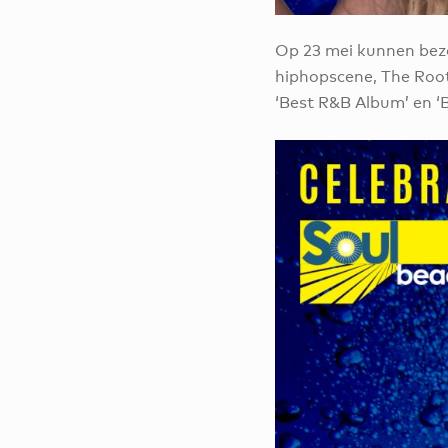
Op 23 mei kunnen bezo
hiphopscene, The Roo
‘Best R&B Album’ en ‘