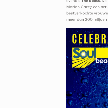
The Roots
evenals
. Me
Mariah Carey een artie
bestverkochte vrouweli
meer dan 200 miljoen