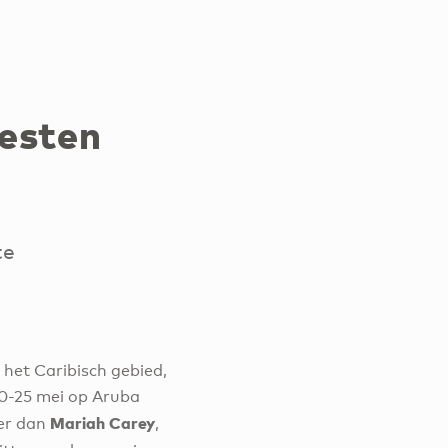
iesten
te
 het Caribisch gebied,
 20-25 mei op Aruba
Mariah Carey
der dan
,