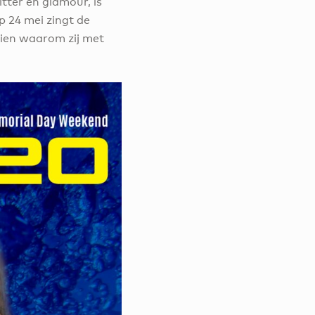
tter en glamour, is
p 24 mei zingt de
 zien waarom zij met