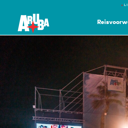
●
L
Reisvoorw