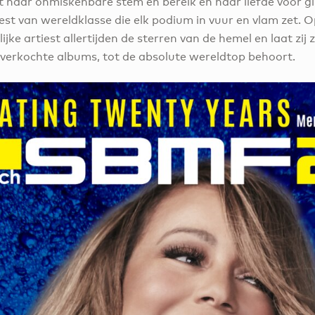
t haar onmiskenbare stem en bereik en haar liefde voor gli
st van wereldklasse die elk podium in vuur en vlam zet. O
jke artiest allertijden de sterren van de hemel en laat zij
 verkochte albums, tot de absolute wereldtop behoort.