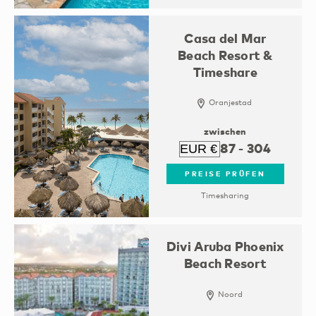
Casa del Mar
Beach Resort &
Timeshare
Oranjestad
zwischen
87
-
304
PREISE PRÜFEN
Timesharing
Divi Aruba Phoenix
Beach Resort
Noord