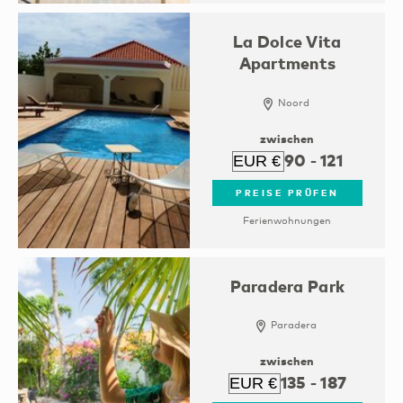
La Dolce Vita
Apartments
Noord
zwischen
90
-
121
PREISE PRÜFEN
Ferienwohnungen
Paradera Park
Paradera
zwischen
135
-
187