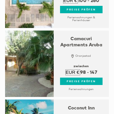
100
-
260
PREISE PRÜFEN
Ferienwohnungen &
Ferienhäuser
Camacuri
Apartments Aruba
Oranjestad
zwischen
98
-
147
PREISE PRÜFEN
Ferienwohnungen
Coconut Inn