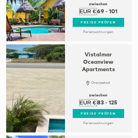
zwischen
69
-
101
PREISE PRÜFEN
Ferienwohnungen
Vistalmar
Oceanview
Apartments
Oranjestad
zwischen
83
-
125
PREISE PRÜFEN
Ferienwohnungen