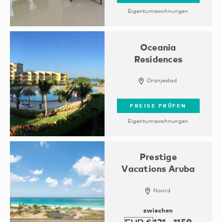
Eigentumswohnungen
Oceania
Residences
Oranjestad
PREISE PRÜFEN
Eigentumswohnungen
Prestige
Vacations Aruba
Noord
zwischen
121
-
1159