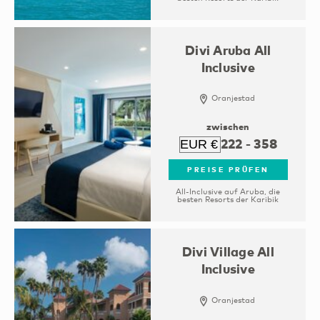
Divi Aruba All
Inclusive
Oranjestad
zwischen
222
-
358
PREISE PRÜFEN
All-Inclusive auf Aruba, die
besten Resorts der Karibik
Divi Village All
Inclusive
Oranjestad