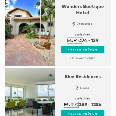
Wonders Boutique
Hotel
Oranjestad
zwischen
74
-
139
PREISE PRÜFEN
Ferienwohnungen
Blue Residences
Noord
zwischen
259
-
1284
PREISE PRÜFEN