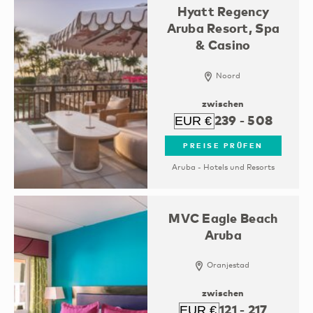
Hyatt Regency
Aruba Resort, Spa
& Casino
Noord
zwischen
239
-
508
PREISE PRÜFEN
Aruba - Hotels und Resorts
MVC Eagle Beach
Aruba
Oranjestad
zwischen
121
-
217