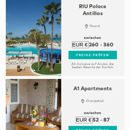
RIU Palace
Antillas
Noord
zwischen
260
-
360
PREISE PRÜFEN
All-Inclusive auf Aruba, die
besten Resorts der Karibik
A1 Apartments
Oranjestad
zwischen
52
-
87
PREISE PRÜFEN