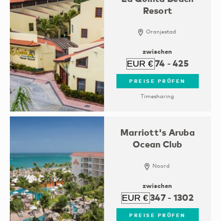
Resort
Oranjestad
zwischen
74
-
425
PREISE PRÜFEN
Timesharing
Marriott's Aruba
Ocean Club
Noord
zwischen
347
-
1302
PREISE PRÜFEN