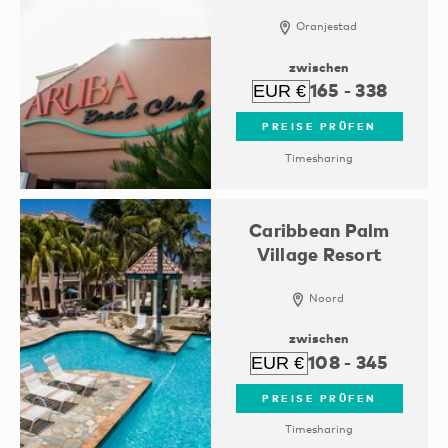
Oranjestad
zwischen
165
-
338
PREISE PRÜFEN
Timesharing
Caribbean Palm
Village Resort
Noord
zwischen
108
-
345
PREISE PRÜFEN
Timesharing