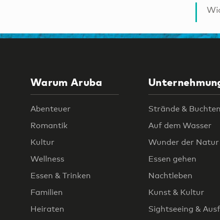
Wic
Warum Aruba
Unternehmun
Abenteuer
Strände & Buchte
Romantik
Auf dem Wasser
Kultur
Wunder der Natur
Wellness
Essen gehen
Essen & Trinken
Nachtleben
Familien
Kunst & Kultur
Heiraten
Sightseeing & Aus