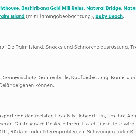
ghthouse
Bushiribana Gold Mill Ruins
Natural Bridge
Natur
,
,
,
alm Island
Baby Beach
(mit Flamingobeobachtung),
.
auf De Palm Island, Snacks und Schnorchelausrüstung, Tr
 Sonnenschutz, Sonnenbrille, Kopfbedeckung, Kamera un
Gelände gehen können.
sport von den meisten Hotels ist inbegriffen, um Ihre Abh
serer Gästeservice Desks in Ihrem Hotel. Diese Tour wird
üft-, Rücken- oder Nierenproblemen, Schwangere oder Ki