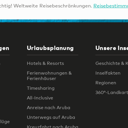
htig! Weltweite Reisebeschränkungen.
Reisebestimm
gen
Urlaubsplanung
Unsere Ins
n
Hotels & Resorts
Geschichte & K
Ferienwohnungen &
Inselfakten
Ferienhäuser
Regionen
Timesharing
360°-Landkar
All-Inclusive
Anreise nach Aruba
Unterwegs auf Aruba
flüge
Kreuzfahrt nach Aruba