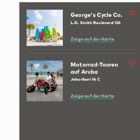
George's Cycle Co.
L.G. Smith Boulevard 124
Zeige auf der Karte
Motorrad-Touren
auf Aruba
Jaburibari 16 C
Zeige auf der Karte