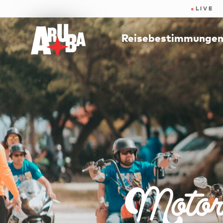
●
LIVE
Reisebestimmunge
Motorr