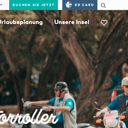
BUCHEN SIE JETZT
ED CARD
Urlaubsplanung
Unsere Insel
rroller