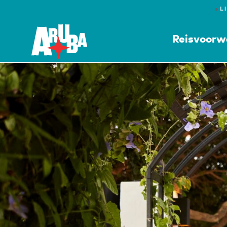
●
L
Reisvoorw