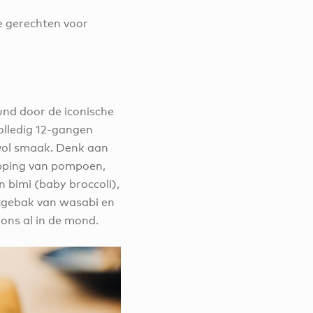
e gerechten voor
und door de iconische
olledig 12-gangen
vol smaak. Denk aan
pping van pompoen,
n bimi (baby broccoli),
itgebak van wasabi en
ons al in de mond.