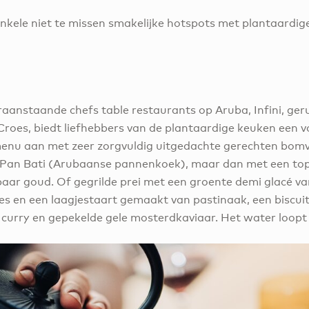
enkele niet te missen smakelijke hotspots met plantaardig
aanstaande chefs table restaurants op Aruba, Infini, ger
 Croes, biedt liefhebbers van de plantaardige keuken een v
 menu aan met zeer zorgvuldig uitgedachte gerechten bom
 Pan Bati (Arubaanse pannenkoek), maar dan met een to
tbaar goud. Of gegrilde prei met een groente demi glacé va
s en een laagjestaart gemaakt van pastinaak, een biscu
curry en gepekelde gele mosterdkaviaar. Het water loopt 