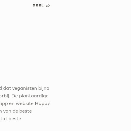
DEEL
jd dat veganisten bijna
rbij. De plantaardige
e app en website Happy
n van de beste
 tot beste