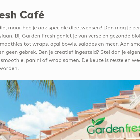
esh Café
dig, maar heb je ook speciale dieetwensen? Dan mag je e
rslaan. Bij Garden Fresh geniet je van verse en gezonde bio
moothies tot wraps, açai bowls, salades en meer. Aan sma
en geen gebrek. Ben je creatief ingesteld? Stel dan je eige
p, smoothie, panini of wrap samen. De keuze is reuze en w
 worden.