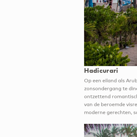
Hadicurari
Op een eiland als Arub
zonsondergang te diner
ontzettend romantisch
van de beroemde visre
moderne gerechten, so