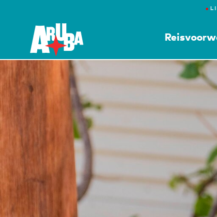
●
L
Reisvoorw