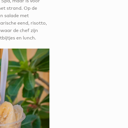
 Spa, maar is voor
het strand. Op de
en salade met
rische eend, risotto,
waar de chef zijn
bijtjes en lunch.