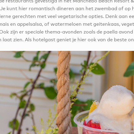
n de restaurants gevestigd in het Manchebo Beach Resort &
 Je kunt hier romantisch dineren aan het zwembad of op 
rne gerechten met veel vegetarische opties. Denk aan e
mais en appelsalsa, of watermeloen met geitenkaas, vegeta
Ook zijn er speciale thema-avonden zoals de paella avond 
laat zien. Als hotelgast geniet je hier ook van de beste ont