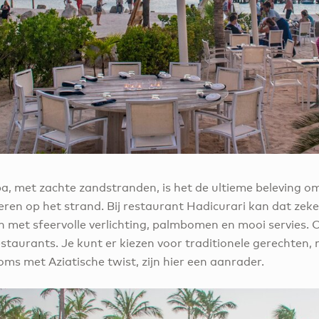
a, met zachte zandstranden, is het de ultieme beleving om
en op het strand. Bij restaurant Hadicurari kan dat zeker
 met sfeervolle verlichting, palmbomen en mooi servies. O
staurants. Je kunt er kiezen voor traditionele gerechten,
ms met Aziatische twist, zijn hier een aanrader.