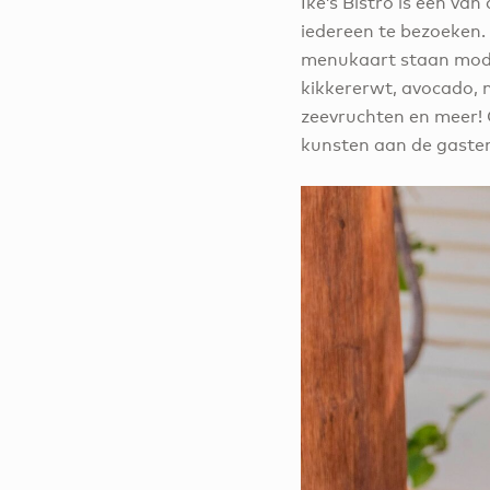
Ike’s Bistro is een va
iedereen te bezoeken.
menukaart staan mode
kikkererwt, avocado, 
zeevruchten en meer! 
kunsten aan de gasten 