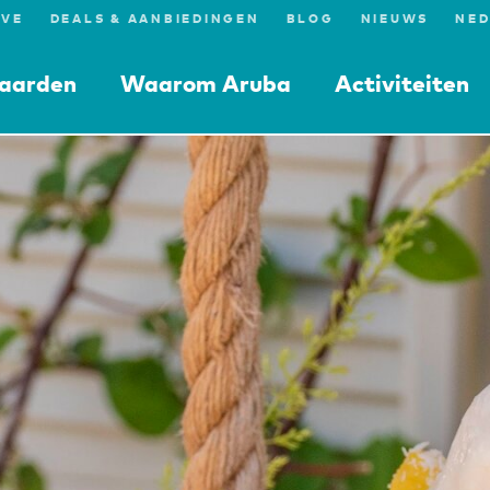
IVE
DEALS & AANBIEDINGEN
BLOG
NIEUWS
aarden
Waarom Aruba
Activiteiten