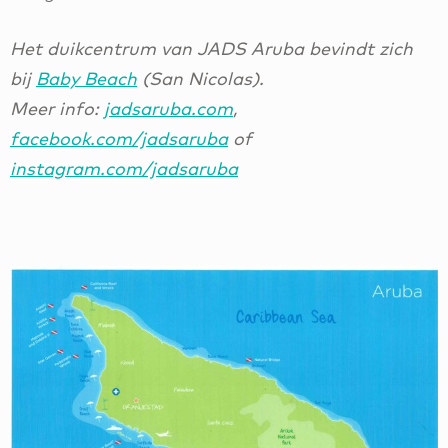
Het duikcentrum van JADS Aruba bevindt zich
bij
Baby Beach
(San Nicolas).
Meer info:
jadsaruba.com
,
facebook.com/jadsaruba
of
instagram.com/jadsaruba