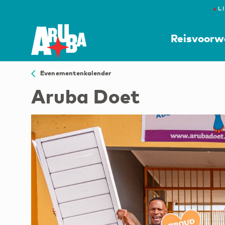
●
L
Reisvoorw
Evenementenkalender
Aruba Doet