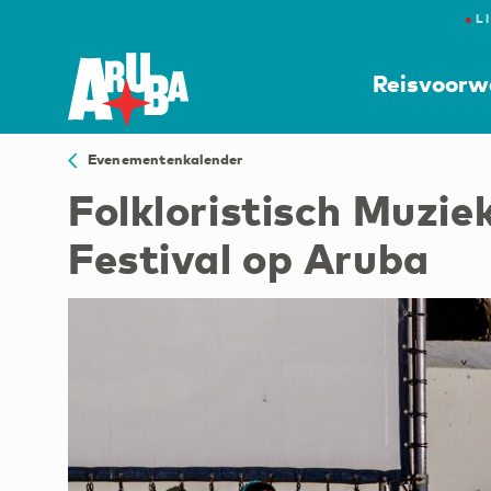
●
L
Reisvoorw
Evenementenkalender
Folkloristisch Muzie
Festival op Aruba