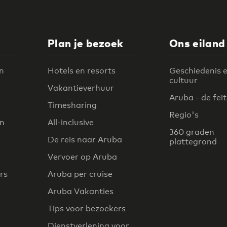
Plan je bezoek
Ons eiland
n
Hotels en resorts
Geschiedenis 
cultuur
Vakantieverhuur
Aruba - de fei
Timesharing
Regio's
en
All-inclusive
360 graden
De reis naar Aruba
plattegrond
Vervoer op Aruba
rs
Aruba per cruise
Aruba Vakanties
Tips voor bezoekers
Dienstverlening voor