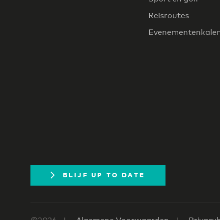
Reisroutes
Evenementenkale
BLIJF UP TO DATE