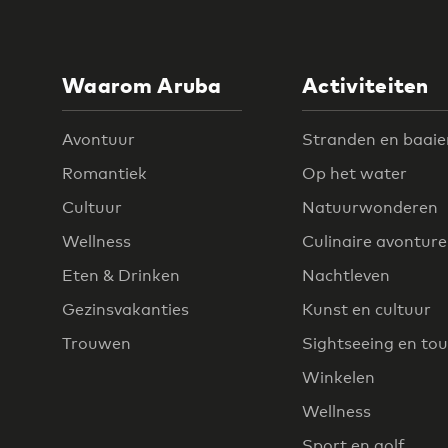
Waarom Aruba
Activiteiten
Avontuur
Stranden en baaie
Romantiek
Op het water
Cultuur
Natuurwonderen
Wellness
Culinaire avontur
Eten & Drinken
Nachtleven
Gezinsvakanties
Kunst en cultuur
Trouwen
Sightseeing en tou
Winkelen
Wellness
Sport en golf