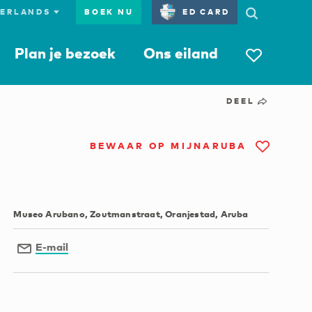
BOEK NU
ED CARD
Plan je bezoek
Ons eiland
DEEL
BEWAAR OP MIJNARUBA
Museo Arubano, Zoutmanstraat, Oranjestad, Aruba
E-mail