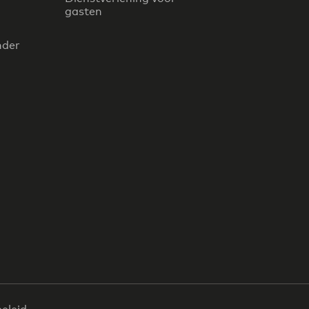
gasten
nder