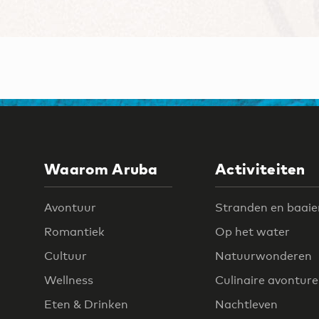
Waarom Aruba
Activiteiten
Avontuur
Stranden en baaie
Romantiek
Op het water
Cultuur
Natuurwonderen
Wellness
Culinaire avontur
Eten & Drinken
Nachtleven