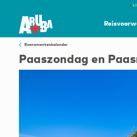
●
L
Reisvoorw
Evenementenkalender
Paaszondag en Paa