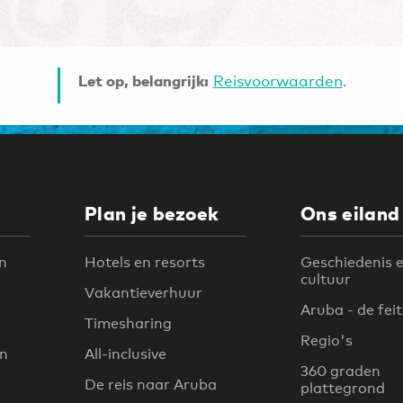
Let op, belangrijk:
Reisvoorwaarden
.
Plan je bezoek
Ons eiland
n
Hotels en resorts
Geschiedenis 
cultuur
Vakantieverhuur
Aruba - de fei
Timesharing
Regio's
en
All-inclusive
360 graden
De reis naar Aruba
plattegrond