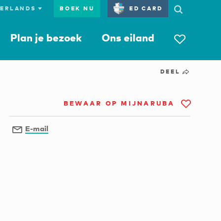
BOEK NU
ED CARD
Plan je bezoek
Ons eiland
DEEL
BEWAAR OP MIJNARUBA
E-mail