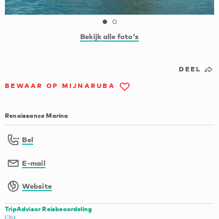
Bekijk alle foto‘s
DEEL
BEWAAR OP MIJNARUBA
Renaissance Marina
Bel
E-mail
Website
TripAdvisor Reisbeoordeling