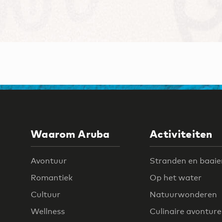
Waarom Aruba
Activiteiten
Avontuur
Stranden en baaie
Romantiek
Op het water
Cultuur
Natuurwonderen
Wellness
Culinaire avontur