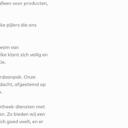
lleen voor producten,
e pijlers die ons
 team van
ke klant zich veilig en
ie.
aardaanpak. Onze
ndacht, afgestemd op
u.
potheek-diensten met
. Zo bieden wij een
ch goed voelt, en er