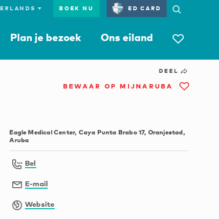
BOEK NU
ED CARD
Plan je bezoek
Ons eiland
DEEL
BEWAAR OP MIJNARUBA
Eagle Medical Center, Caya Punta Brabo 17, Oranjestad,
Aruba
Bel
E-mail
Website