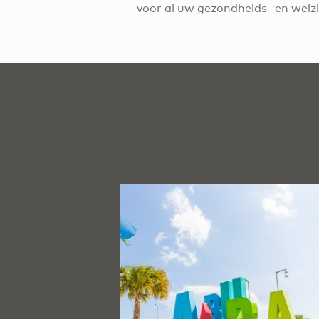
voor al uw gezondheids- en welz