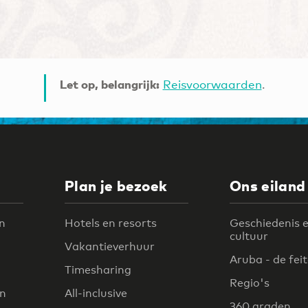
Let op, belangrijk:
Reisvoorwaarden
.
Plan je bezoek
Ons eiland
n
Hotels en resorts
Geschiedenis 
cultuur
Vakantieverhuur
Aruba - de fei
Timesharing
Regio's
en
All-inclusive
360 graden