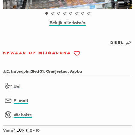
Bekijk alle foto‘s
DEEL
BEWAAR OP MIJNARUBA
J.E. Irausquin Blvd 51, Oranjestad, Aruba
Bel
E-mail
Website
Vanaf
2
-
10