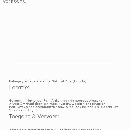
verkocht.
Belangrijke details over de Natural Pool (Conchi)
Locatie:
Gelegen in Nationaal Park Arikok, aan de noordoostkust van
Aruba.Omringd door een ruige kustlijn, woestijnlandschap en
indrukwekkende oceaanuitzichten.Lokaal ook bekend als “Conchi” of
“Cura di Tortuga”.
Toegang & Vervoer:
Alleen bereikbaar met een 4x4-voertuig vanwege het ruige,