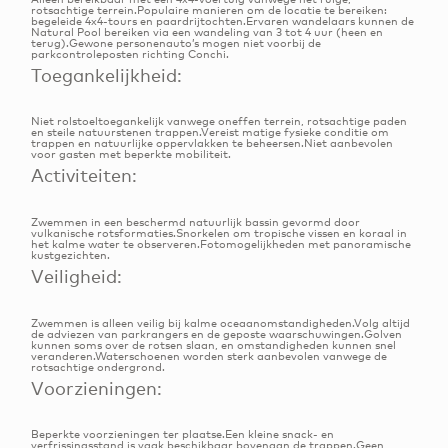
rotsachtige terrein.Populaire manieren om de locatie te bereiken:
begeleide 4x4-tours en paardrijtochten.Ervaren wandelaars kunnen de
Natural Pool bereiken via een wandeling van 3 tot 4 uur (heen en
terug).Gewone personenauto’s mogen niet voorbij de
parkcontroleposten richting Conchi.
Toegankelijkheid:
Niet rolstoeltoegankelijk vanwege oneffen terrein, rotsachtige paden
en steile natuurstenen trappen.Vereist matige fysieke conditie om
trappen en natuurlijke oppervlakken te beheersen.Niet aanbevolen
voor gasten met beperkte mobiliteit.
Activiteiten:
Zwemmen in een beschermd natuurlijk bassin gevormd door
vulkanische rotsformaties.Snorkelen om tropische vissen en koraal in
het kalme water te observeren.Fotomogelijkheden met panoramische
kustgezichten.
Veiligheid:
Zwemmen is alleen veilig bij kalme oceaanomstandigheden.Volg altijd
de adviezen van parkrangers en de geposte waarschuwingen.Golven
kunnen soms over de rotsen slaan, en omstandigheden kunnen snel
veranderen.Waterschoenen worden sterk aanbevolen vanwege de
rotsachtige ondergrond.
Voorzieningen:
Beperkte voorzieningen ter plaatse.Een kleine snack- en
verfrissingsstand is vaak beschikbaar bovenaan de trappen.Geen