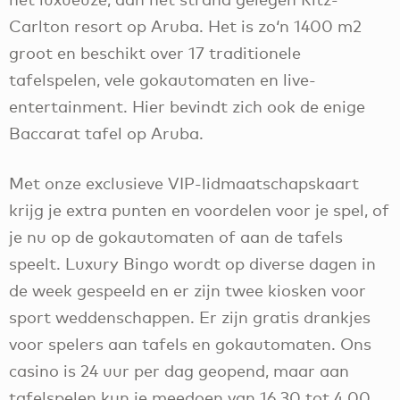
Carlton resort op Aruba. Het is zo‘n 1400 m2
groot en beschikt over 17 traditionele
tafelspelen, vele gokautomaten en live-
entertainment. Hier bevindt zich ook de enige
Baccarat tafel op Aruba.
Met onze exclusieve VIP-lidmaatschapskaart
krijg je extra punten en voordelen voor je spel, of
je nu op de gokautomaten of aan de tafels
speelt. Luxury Bingo wordt op diverse dagen in
de week gespeeld en er zijn twee kiosken voor
sport weddenschappen. Er zijn gratis drankjes
voor spelers aan tafels en gokautomaten. Ons
casino is 24 uur per dag geopend, maar aan
tafelspelen kun je meedoen van 16.30 tot 4.00