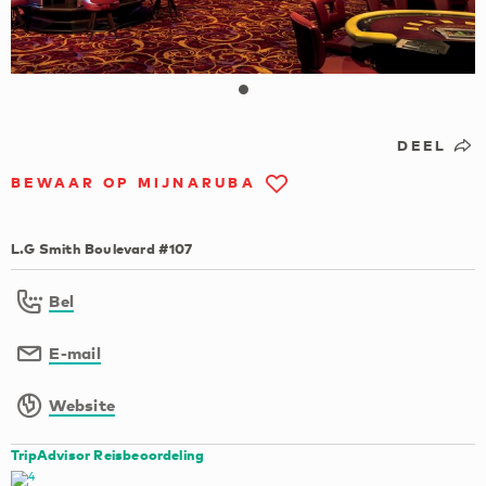
DEEL
BEWAAR OP MIJNARUBA
L.G Smith Boulevard #107
Bel
E-mail
Website
TripAdvisor Reisbeoordeling