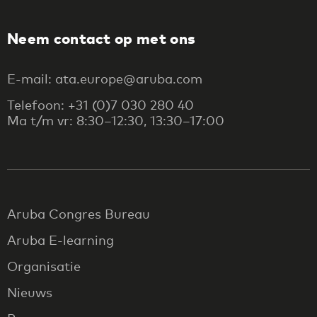
Neem contact op met ons
E-mail: ata.europe@aruba.com
Telefoon: +31 (0)7 030 280 40
Ma t/m vr: 8:30–12:30, 13:30–17:00
Aruba Congres Bureau
Aruba E-learning
Organisatie
Nieuws