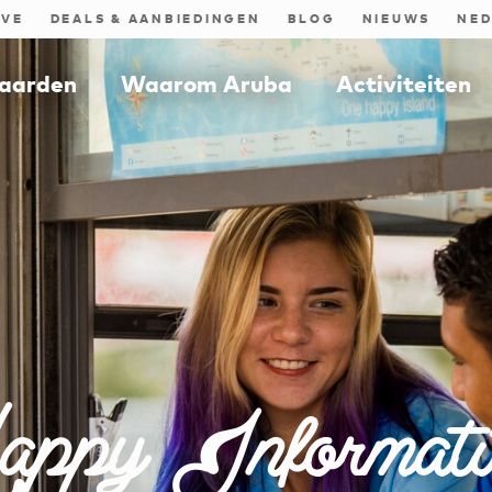
IVE
DEALS & AANBIEDINGEN
BLOG
NIEUWS
aarden
Waarom Aruba
Activiteiten
appy Informatio