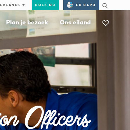
BOEK NU
ED CARD
Plan je bezoek
Ons eiland
n Officers