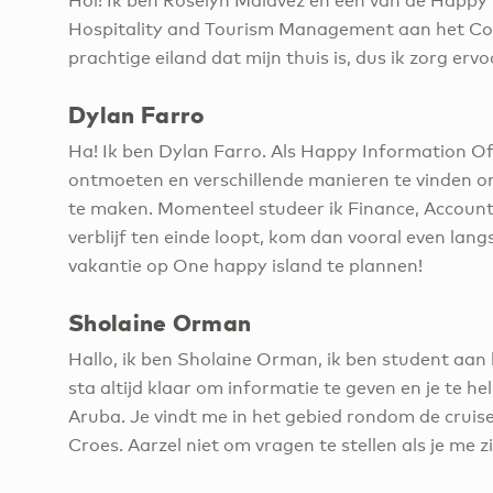
Hoi! Ik ben Roselyn Malavez en een van de Happy 
Hospitality and Tourism Management aan het Cole
prachtige eiland dat mijn thuis is, dus ik zorg ervoo
Dylan Farro
Ha! Ik ben Dylan Farro. Als Happy Information Of
ontmoeten en verschillende manieren te vinden om
te maken. Momenteel studeer ik Finance, Accounti
verblijf ten einde loopt, kom dan vooral even lang
vakantie op One happy island te plannen!
Sholaine Orman
Hallo, ik ben Sholaine Orman, ik ben student aan
sta altijd klaar om informatie te geven en je te hel
Aruba. Je vindt me in het gebied rondom de cruise
Croes. Aarzel niet om vragen te stellen als je me zi