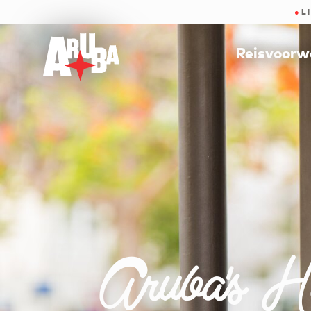
●
L
Reisvoorw
Aruba's H