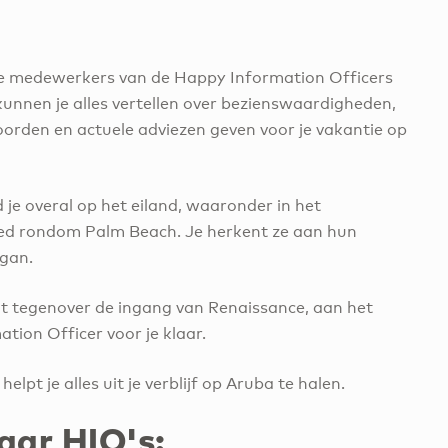
eide medewerkers van de Happy Information Officers
e kunnen je alles vertellen over bezienswaardigheden,
oorden en actuele adviezen geven voor je vakantie op
 je overal op het eiland, waaronder in het
bied rondom Palm Beach. Je herkent ze aan hun
ogan.
ht tegenover de ingang van Renaissance, aan het
tion Officer voor je klaar.
pt je alles uit je verblijf op Aruba te halen.
aar HIO's: