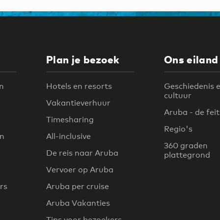
Plan je bezoek
Ons eiland
n
Hotels en resorts
Geschiedenis 
cultuur
Vakantieverhuur
Aruba - de fei
Timesharing
Regio's
en
All-inclusive
360 graden
De reis naar Aruba
plattegrond
Vervoer op Aruba
rs
Aruba per cruise
Aruba Vakanties
Tips voor bezoekers