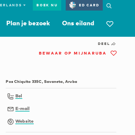
BOEK NU
ED CARD
Plan je bezoek
Ons eiland
DEEL
BEWAAR OP MIJNARUBA
Pos Chiquito 335C, Savaneta, Aruba
Bel
E-mail
Website