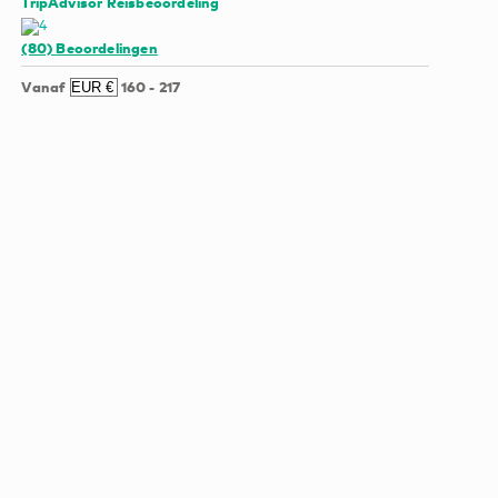
TripAdvisor Reisbeoordeling
(80)
Beoordelingen
Vanaf
160
-
217