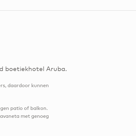
nd boetiekhotel Aruba.
mers, daardoor kunnen
gen patio of balkon.
 Savaneta met genoeg