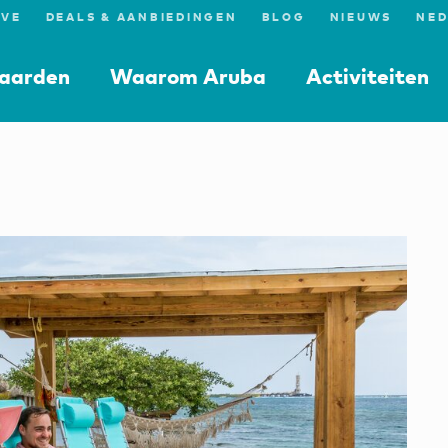
IVE
DEALS & AANBIEDINGEN
BLOG
NIEUWS
aarden
Waarom Aruba
Activiteiten