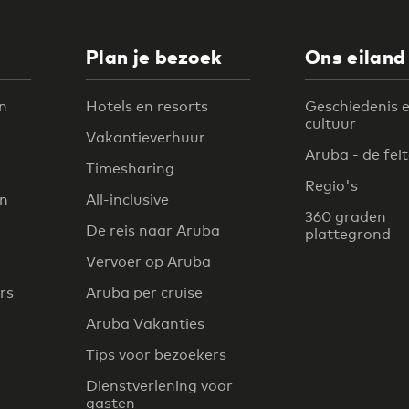
Plan je bezoek
Ons eiland
n
Hotels en resorts
Geschiedenis 
cultuur
Vakantieverhuur
Aruba - de fei
Timesharing
Regio's
en
All-inclusive
360 graden
De reis naar Aruba
plattegrond
Vervoer op Aruba
rs
Aruba per cruise
Aruba Vakanties
Tips voor bezoekers
Dienstverlening voor
gasten