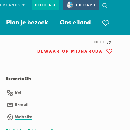
BOEK NU
ED CARD
Plan je bezoek
Ons eiland
DEEL
BEWAAR OP MIJNARUBA
Savaneta 354
Bel
E-mail
Website