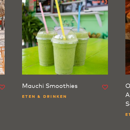
Mauchi Smoothies
O
A
ETEN & DRINKEN
S
E