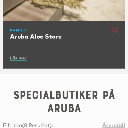
FAMILJ
Aruba Aloe Store
Läs mer
Specialbutiker på
Aruba
Återställ
Filtrera
(
8
Resultat
):