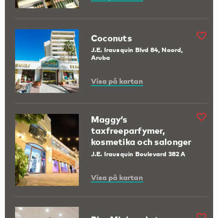
Coconuts
J.E. Irausquin Blvd 84, Noord,
Aruba
Visa på kartan
Maggy’s
taxfreeparfymer,
kosmetika och salonger
J.E. Irausquin Boulevard 382 A
Visa på kartan