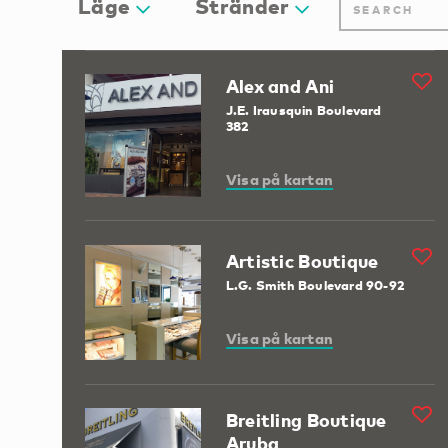
Läge
Stränder
Alex and Ani
J.E. Irausquin Boulevard
382
Visa på kartan
Artistic Boutique
L.G. Smith Boulevard 90-92
Visa på kartan
Breitling Boutique
Aruba