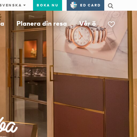
BOKA NU
ED CARD
ra
Planera din resa
Vår ö
ba