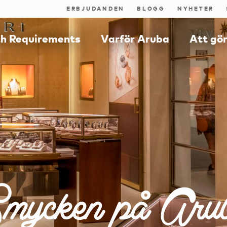
ERBJUDANDEN
BLOGG
NYHETER
th Requirements
Varför Aruba
Att gö
mycken på Aru