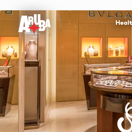
Heal
S