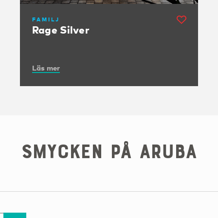
FAMILJ
Rage Silver
Läs mer
Smycken på Aruba