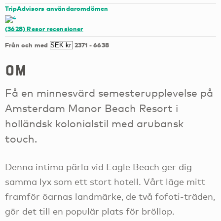
TripAdvisors användaromdömen
(3628)
Resor recensioner
Från och med
2371
-
6638
om
Få en minnesvärd semesterupplevelse på
Amsterdam Manor Beach Resort i
holländsk kolonialstil med arubansk
touch.
Denna intima pärla vid Eagle Beach ger dig
samma lyx som ett stort hotell. Vårt läge mitt
framför öarnas landmärke, de två fofoti-träden,
gör det till en populär plats för bröllop.