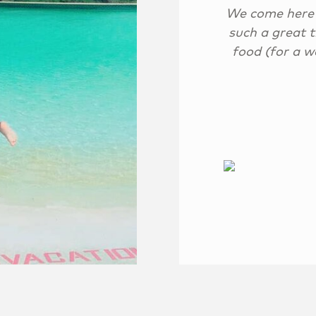
We come here w
such a great t
food (for a wa
@J_Valles_Yrausquin