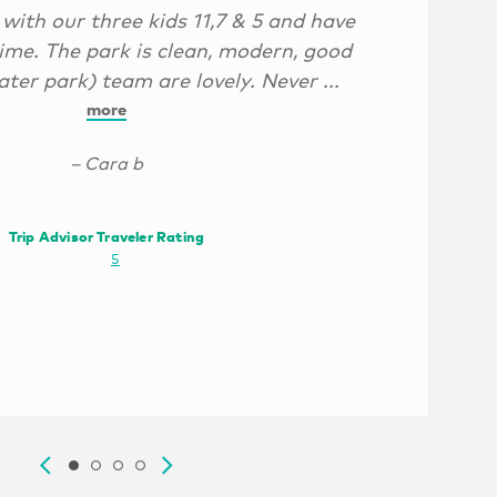
ith our three kids 11,7 & 5 and have
ime. The park is clean, modern, good
ter park) team are lovely. Never ...
more
– Cara b
Trip Advisor Traveler Rating
@adrianneg