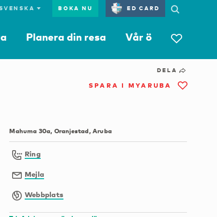
BOKA NU
ED CARD
ra
Planera din resa
Vår ö
DELA
SPARA I MYARUBA
Mahuma 30a, Oranjestad, Aruba
Ring
Mejla
Webbplats