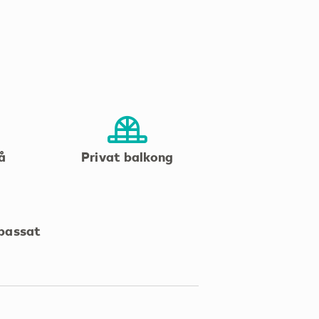
å
Privat balkong
npassat