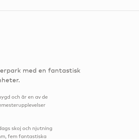
terpark med en fantastisk
nheter.
bygd och är en av de
semesterupplevelser
dags skoj och njutning
mm, fem fantastiska