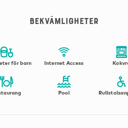
Bekvämligheter
eter för barn
Internet Access
Kokvr
staurang
Pool
Rullstolsa