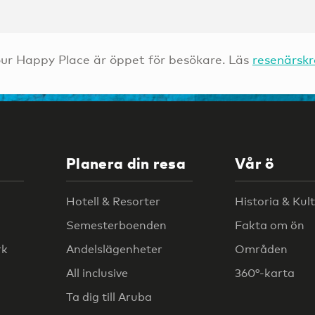
ur Happy Place är öppet för besökare. Läs
resenärsk
Planera din resa
Vår ö
Hotell & Resorter
Historia & Kul
Semesterboenden
Fakta om ön
rk
Andelslägenheter
Områden
All inclusive
360°-karta
Ta dig till Aruba