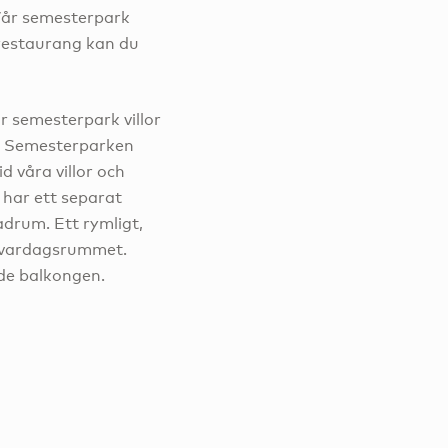
Vår semesterpark
 restaurang kan du
r semesterpark villor
r. Semesterparken
d våra villor och
 har ett separat
drum. Ett rymligt,
ga vardagsrummet.
de balkongen.