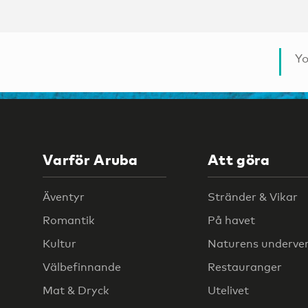
Yo
Varför Aruba
Att göra
Äventyr
Stränder & Vikar
Romantik
På havet
Kultur
Naturens underve
Välbefinnande
Restauranger
Mat & Dryck
Utelivet