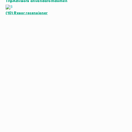
TripAdvisors användaromdömen
(10)
Resor recensioner