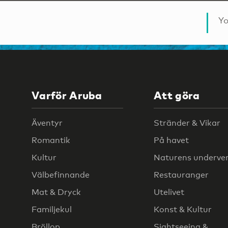
Yo
Varför Aruba
Att göra
Äventyr
Stränder & Vikar
Romantik
På havet
Kultur
Naturens underve
Välbefinnande
Restauranger
Mat & Dryck
Utelivet
Familjekul
Konst & Kultur
Bröllop
Sightseeing &