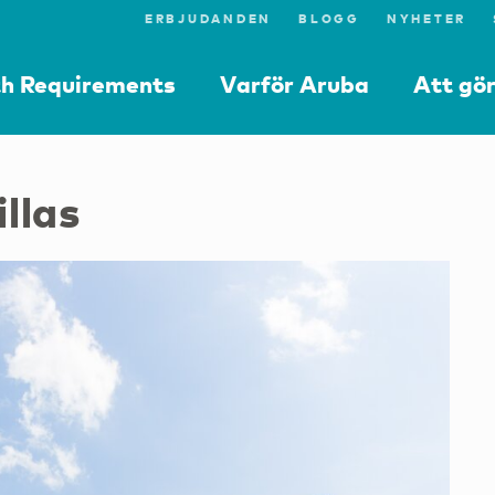
ERBJUDANDEN
BLOGG
NYHETER
th Requirements
Varför Aruba
Att gö
llas