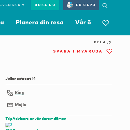
BOKA NU
ED CARD
ra
Planera din resa
Vår ö
DELA
SPARA I MYARUBA
Julianastraat 14
Ring
Mejla
TripAdvisors användaromdömen