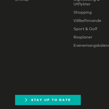
Utflykter
Shopping
Välbefinnande
Sport & Golf
Resplaner
Evenemangskalen
STAY UP TO DATE