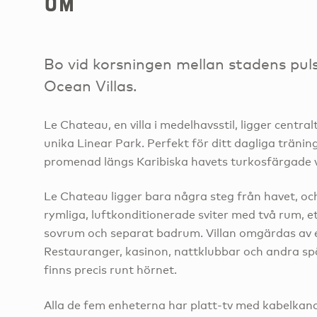
om
Bo vid korsningen mellan stadens pul
Ocean Villas.
Le Chateau, en villa i medelhavsstil, ligger centr
unika Linear Park. Perfekt för ditt dagliga tränin
promenad längs Karibiska havets turkosfärgade 
Le Chateau ligger bara några steg från havet, oc
rymliga, luftkonditionerade sviter med två rum, ett
sovrum och separat badrum. Villan omgärdas av 
Restauranger, kasinon, nattklubbar och andra s
finns precis runt hörnet.
Alla de fem enheterna har platt-tv med kabelkan