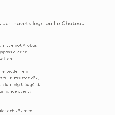
s och havets lugn på Le Chateau
alt mitt emot Arubas
gspass eller en
vatten.
h erbjuder fem
 fullt utrustat kök,
en lummig trädgård.
pännande äventyr
aler och kök med