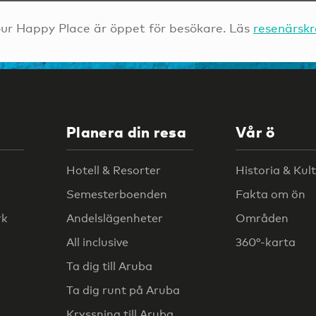
ur Happy Place är öppet för besökare. Läs
resenärsk
Planera din resa
Vår ö
Hotell & Resorter
Historia & Kul
Semesterboenden
Fakta om ön
rk
Andelslägenheter
Områden
All inclusive
360°-karta
Ta dig till Aruba
Ta dig runt på Aruba
Kryssning till Aruba