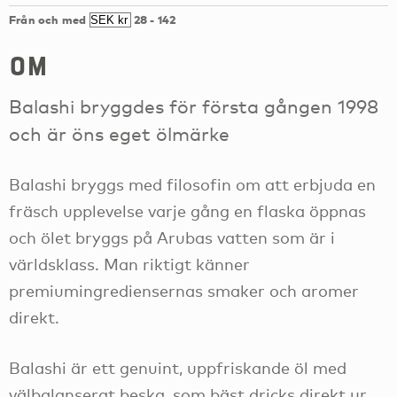
Från och med
28
-
142
om
Balashi bryggdes för första gången 1998
och är öns eget ölmärke
Balashi bryggs med filosofin om att erbjuda en
fräsch upplevelse varje gång en flaska öppnas
och ölet bryggs på Arubas vatten som är i
världsklass. Man riktigt känner
premiumingrediensernas smaker och aromer
direkt.
Balashi är ett genuint, uppfriskande öl med
välbalanserat beska, som bäst dricks direkt ur