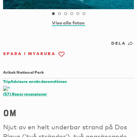
Visa alla foton
DELA
SPARA I MYARUBA
Arikok National Park
TripAdvisors användaromdömen
(57)
Resor recensioner
om
Njut av en helt underbar strand på Dos
Playa (’två stränder’), två angränsande