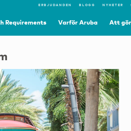
ERBJUDANDEN
BLOGG
NYHETER
th Requirements
Varför Aruba
Att gö
um