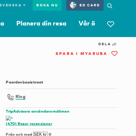
BOKA NU
ED CARD
ra
Planera din resa
Vår ö
DELA
SPARA I MYARUBA
Paardenbaaistraat
Ring
TripAdvisors användaromdömen
(470)
Resor recensioner
Från och med
0