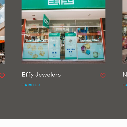
Effy Jewelers
N
FAMILJ
F