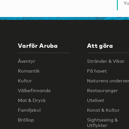
Yo
Varför Aruba
Att göra
Äventyr
Stränder & Vikar
Romantik
På havet
Kultur
Naturens underve
Välbefinnande
Restauranger
Mat & Dryck
Utelivet
Familjekul
Konst & Kultur
Bröllop
Sightseeing &
Utflykter