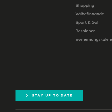
Shopping
Välbefinnande
Sport & Golf
Resplaner
Evenemangskalen
STAY UP TO DATE