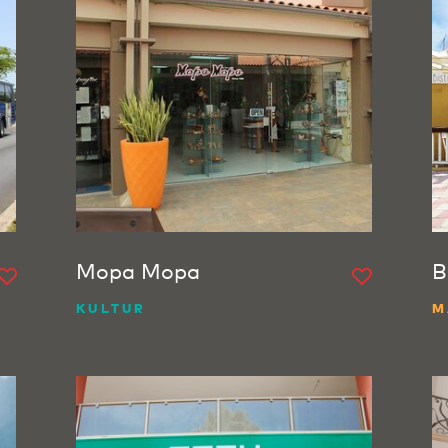
Mopa Mopa
B
KULTUR
M