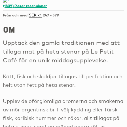
(1339)
Resor recensioner
Från och med
247
-
579
om
Upptäck den gamla traditionen med att
tillaga mat på heta stenar på Le Petit
Café för en unik middagsupplevelse.
Kött, fisk och skaldjur tillagas till perfektion och
helt utan fett på heta stenar.
Upplev de oförglömliga aromerna och smakerna
av mör argentinsk biff, välj kyckling eller färsk
fisk, karibisk hummer och räkor, allt tillagat på
heta stenar, samt en mängd andra rätter.