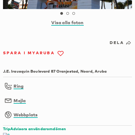
Visa alla foton
DELA
SPARA I MYARUBA
J.E. Irausquin Boulevard 87 Oranjestad, Noord, Aruba
Ring
Mejla
Webbplats
TripAdvisors användaromdömen