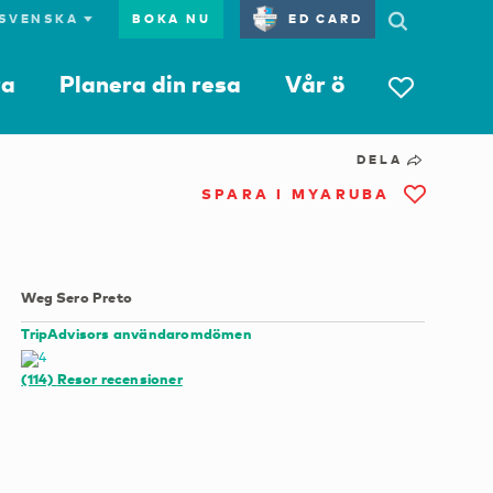
BOKA NU
ED CARD
ra
Planera din resa
Vår ö
DELA
SPARA I MYARUBA
Weg Sero Preto
TripAdvisors användaromdömen
(114)
Resor recensioner