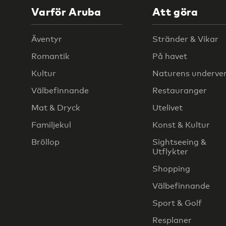
Varför Aruba
Att göra
Äventyr
Stränder & Vikar
Romantik
På havet
Kultur
Naturens underve
Välbefinnande
Restauranger
Mat & Dryck
Utelivet
Familjekul
Konst & Kultur
Bröllop
Sightseeing &
Utflykter
Shopping
Välbefinnande
Sport & Golf
Resplaner