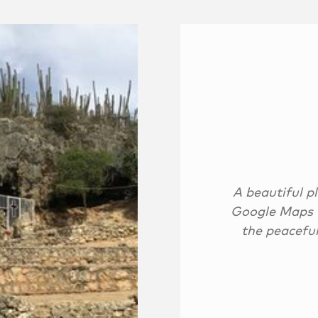
A beautiful p
Google Maps to
the peaceful 