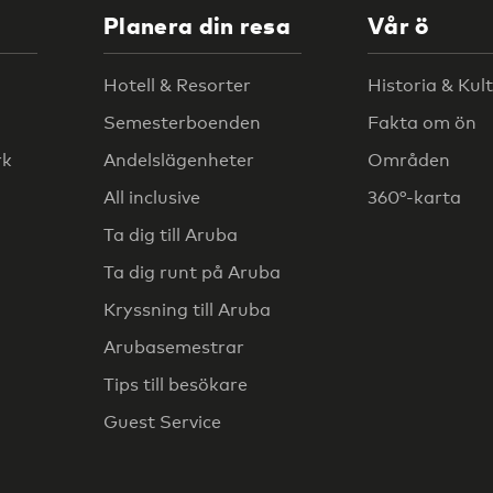
Planera din resa
Vår ö
Hotell & Resorter
Historia & Kul
Semesterboenden
Fakta om ön
rk
Andelslägenheter
Områden
All inclusive
360°-karta
Ta dig till Aruba
Ta dig runt på Aruba
Kryssning till Aruba
Arubasemestrar
Tips till besökare
Guest Service