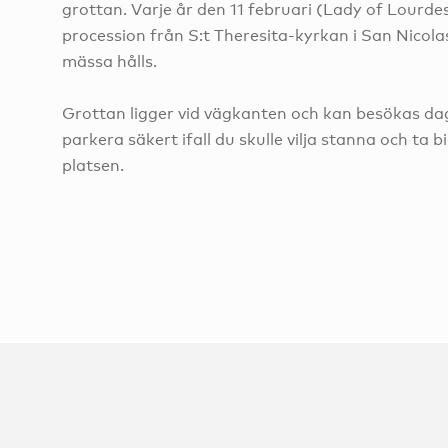
grottan. Varje år den 11 februari (Lady of Lourde
procession från S:t Theresita-kyrkan i San Nicolas
mässa hålls.
Grottan ligger vid vägkanten och kan besökas dagl
parkera säkert ifall du skulle vilja stanna och ta b
platsen.