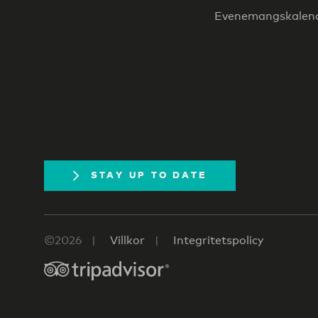
Evenemangskalen
STAY UP TO DATE
©2026
Villkor
Integritetspolicy