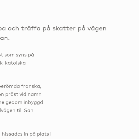
uba och träffa på skatter på vägen
an.
ot som syns på
sk-katolska
 berömda franska,
en präst vid namn
helgedom inbyggd i
dvägen till San
hissades in på plats i