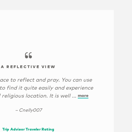
A REFLECTIVE VIEW
lace to reflect and pray. You can use
 find it quite easily and experience
religious location. It is well ...
more
– Cnelly007
Trip Advisor Traveler Rating