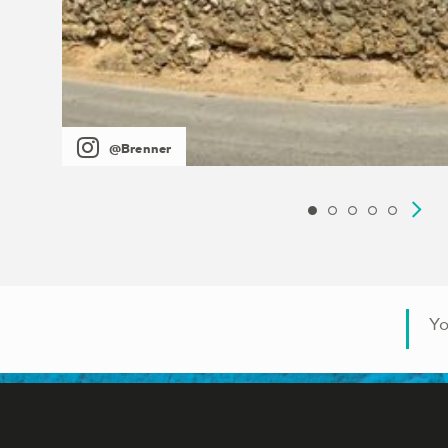
@Brenner
Yo