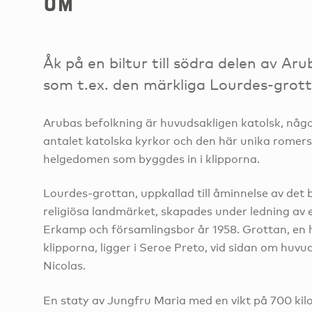
om
Åk på en biltur till södra delen av Ar
som t.ex. den märkliga Lourdes-grott
Arubas befolkning är huvudsakligen katolsk, någ
antalet katolska kyrkor och den här unika romer
helgedomen som byggdes in i klipporna.
Lourdes-grottan, uppkallad till åminnelse av det
religiösa landmärket, skapades under ledning av 
Erkamp och församlingsbor år 1958. Grottan, en 
klipporna, ligger i Seroe Preto, vid sidan om huvu
Nicolas.
En staty av Jungfru Maria med en vikt på 700 kilo 