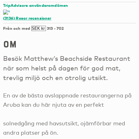
TripAdvisors användaromdömen
(3136)
Resor recensioner
Från och med
313
-
702
om
Besök Matthew’s Beachside Restaurant
när som helst på dagen för god mat,
trevlig miljö och en otrolig utsikt.
En av de bästa avslappnade restaurangerna på
Aruba kan du här njuta av en perfekt
solnedgång med havsutsikt, ojämförbar med
andra platser på ön.