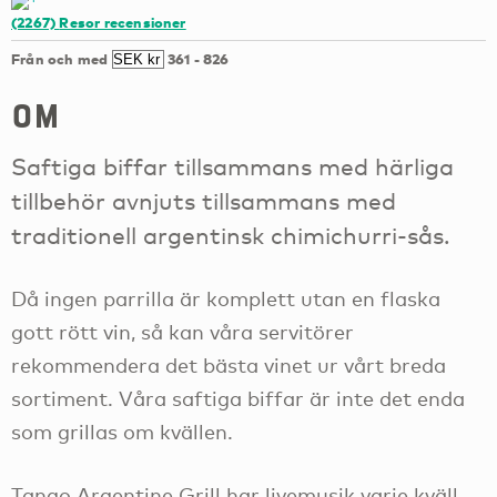
(2267)
Resor recensioner
Från och med
361
-
826
om
Saftiga biffar tillsammans med härliga
tillbehör avnjuts tillsammans med
traditionell argentinsk chimichurri-sås.
Då ingen parrilla är komplett utan en flaska
gott rött vin, så kan våra servitörer
rekommendera det bästa vinet ur vårt breda
sortiment. Våra saftiga biffar är inte det enda
som grillas om kvällen.
Tango Argentine Grill har livemusik varje kväll