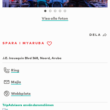
Visa alla foton
DELA
SPARA I MYARUBA
J.E. Irausquin Blvd 368, Noord, Aruba
Ring
Mejla
Webbplats
TripAdvisors användaromdömen