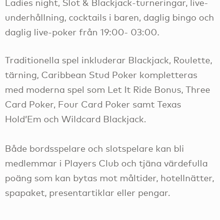
Ladies night, Slot & Blackjack-turneringar, live-
underhållning, cocktails i baren, daglig bingo och
daglig live-poker från 19:00- 03:00.
Traditionella spel inkluderar Blackjack, Roulette,
tärning, Caribbean Stud Poker kompletteras
med moderna spel som Let It Ride Bonus, Three
Card Poker, Four Card Poker samt Texas
Hold’Em och Wildcard Blackjack.
Både bordsspelare och slotspelare kan bli
medlemmar i Players Club och tjäna värdefulla
poäng som kan bytas mot måltider, hotellnätter,
spapaket, presentartiklar eller pengar.