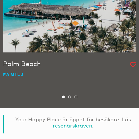
Palm Beach
FAMILJ
Your Happy Place är öppet för besökare. Läs
resenärskraven
.