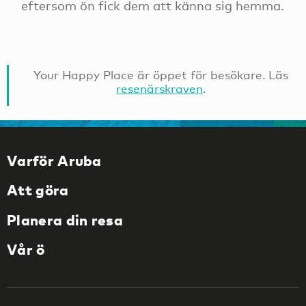
eftersom ön fick dem att känna sig hemma.
Your Happy Place är öppet för besökare. Läs
resenärskraven
.
Varför Aruba
Att göra
Planera din resa
Vår ö