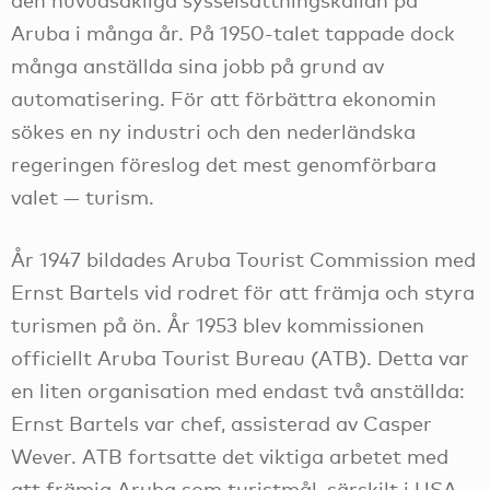
den huvudsakliga sysselsättningskällan på
Aruba i många år. På 1950-talet tappade dock
många anställda sina jobb på grund av
automatisering. För att förbättra ekonomin
sökes en ny industri och den nederländska
regeringen föreslog det mest genomförbara
valet — turism.
År 1947 bildades Aruba Tourist Commission med
Ernst Bartels vid rodret för att främja och styra
turismen på ön. År 1953 blev kommissionen
officiellt Aruba Tourist Bureau (ATB). Detta var
en liten organisation med endast två anställda:
Ernst Bartels var chef, assisterad av Casper
Wever. ATB fortsatte det viktiga arbetet med
att främja Aruba som turistmål, särskilt i USA