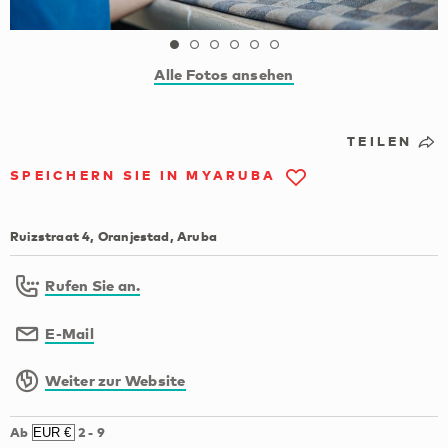
Alle Fotos ansehen
TEILEN
SPEICHERN SIE IN MYARUBA
Ruizstraat 4, Oranjestad, Aruba
Rufen Sie an.
E-Mail
Weiter zur Website
Ab
2
-
9