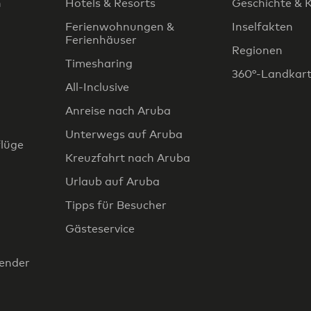
n
Hotels & Resorts
Geschichte & K
Ferienwohnungen &
Inselfakten
Ferienhäuser
Regionen
Timesharing
360°-Landkar
All-Inclusive
Anreise nach Aruba
Unterwegs auf Aruba
flüge
Kreuzfahrt nach Aruba
Urlaub auf Aruba
Tipps für Besucher
Gästeservice
lender