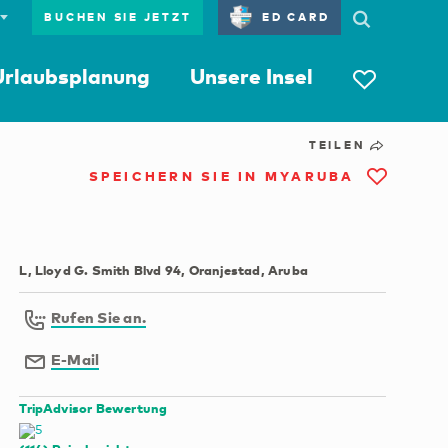
BUCHEN SIE JETZT
ED CARD
Urlaubsplanung
Unsere Insel
TEILEN
SPEICHERN SIE IN MYARUBA
L, Lloyd G. Smith Blvd 94, Oranjestad, Aruba
Rufen Sie an.
E-Mail
TripAdvisor Bewertung