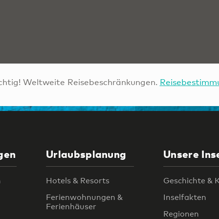
htig! Weltweite Reisebeschränkungen.
Reisebestimm
gen
Urlaubsplanung
Unsere Ins
n
Hotels & Resorts
Geschichte & K
Ferienwohnungen &
Inselfakten
Ferienhäuser
Regionen