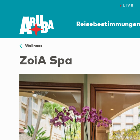
●
LIVE
Reisebestimmunge
Wellness
ZoiA Spa