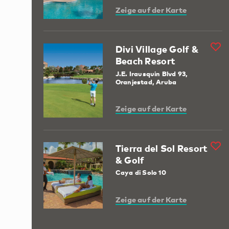
Zeige auf der Karte
Divi Village Golf &
Beach Resort
J.E. Irausquin Blvd 93,
Oranjestad, Aruba
Zeige auf der Karte
Tierra del Sol Resort
& Golf
Caya di Solo 10
Zeige auf der Karte