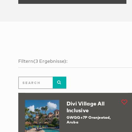
Filtern
(
3
Ergebnisse
):
Divi Village All
Inclusive
GWQQ+7P Oranjestad,
Aruba