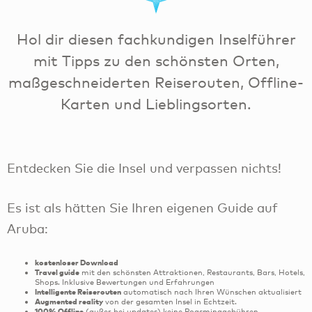
Hol dir diesen fachkundigen Inselführer
mit Tipps zu den schönsten Orten,
maßgeschneiderten Reiserouten, Offline-
Karten und Lieblingsorten.
Entdecken Sie die Insel und verpassen nichts!
Es ist als hätten Sie Ihren eigenen Guide auf
Aruba:
kostenloser Download
Travel guide
mit den schönsten Attraktionen, Restaurants, Bars, Hotels,
Shops. Inklusive Bewertungen und Erfahrungen
Intelligente Reiserouten
automatisch nach Ihren Wünschen aktualisiert
Augmented reality
von der gesamten Insel in Echtzeit.
100% Offline
(außer bei updates) keine Roasminggebühren