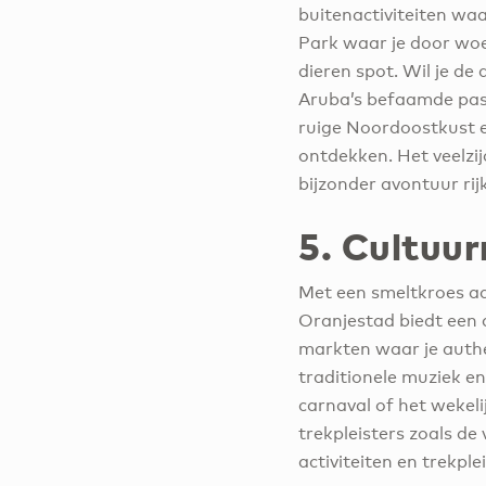
buitenactiviteiten waa
Park waar je door woe
dieren spot. Wil je de
Aruba’s befaamde pas
ruige Noordoostkust e
ontdekken. Het veelzij
bijzonder avontuur rijk
5. Cultuur
Met een smeltkroes aa
Oranjestad biedt een 
markten waar je authe
traditionele muziek en
carnaval of het wekeli
trekpleisters zoals de
activiteiten en trekple