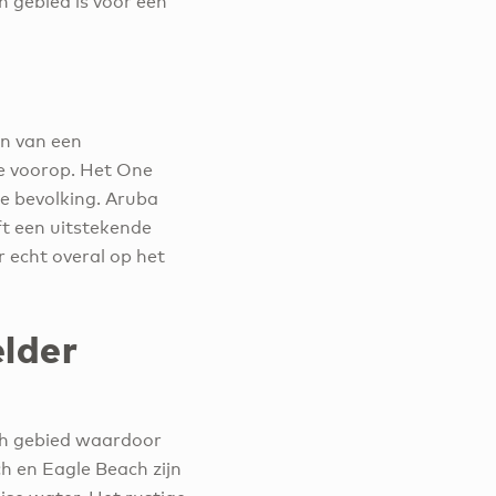
 gebied is voor een
en van een
e voorop. Het One
ke bevolking. Aruba
ft een uitstekende
r echt overal op het
elder
ch gebied waardoor
ch en Eagle Beach zijn