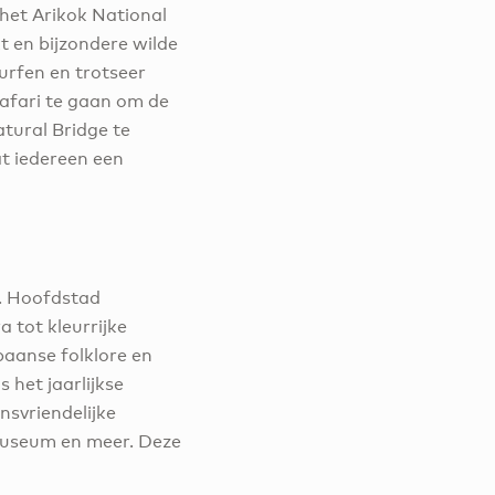
 het Arikok National
t en bijzondere wilde
surfen en trotseer
afari te gaan om de
tural Bridge te
at iedereen een
g. Hoofdstad
 tot kleurrijke
baanse folklore en
 het jaarlijkse
nsvriendelijke
e Museum en meer. Deze