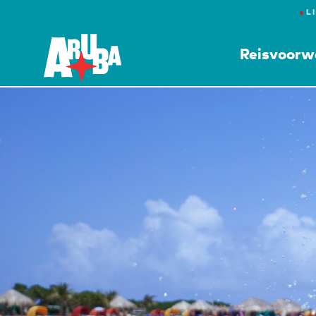
●
L
Reisvoorw