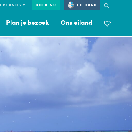
BOEK NU
ED CARD
Plan je bezoek
Ons eiland