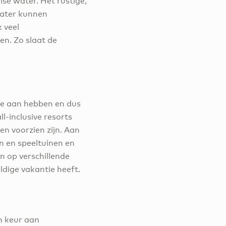
se water. Het rustige,
 water kunnen
 veel
en. Zo slaat de
te aan hebben en dus
l-inclusive resorts
n voorzien zijn. Aan
 en speeltuinen en
jn op verschillende
ldige vakantie heeft.
n keur aan