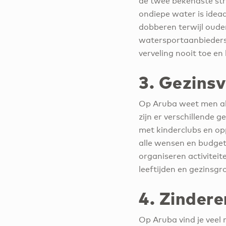
de twee bekendste str
ondiepe water is idea
dobberen terwijl ouder
watersportaanbieders d
verveling nooit toe en
3. Gezins
Op Aruba weet men al
zijn er verschillende 
met kinderclubs en op
alle wensen en budge
organiseren activiteit
leeftijden en gezinsg
4. Zindere
Op Aruba vind je veel