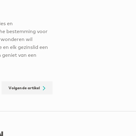
ies en
ische bestemming voor
urwonderen wil
 en elk gezinslid een
n geniet van een
Volgende artikel
n