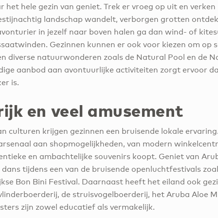
r het hele gezin van geniet. Trek er vroeg op uit en verken
stijnachtig landschap wandelt, verborgen grotten ontdek
 avonturier in jezelf naar boven halen ga dan wind- of kite
saatwinden. Gezinnen kunnen er ook voor kiezen om op s
n diverse natuurwonderen zoals de Natural Pool en de Na
dige aanbod aan avontuurlijke activiteiten zorgt ervoor d
er is.
rijk en veel amusement
n culturen krijgen gezinnen een bruisende lokale ervarin
arsenaal aan shopmogelijkheden, van modern winkelcentra
ntieke en ambachtelijke souvenirs koopt. Geniet van Aru
 dans tijdens een van de bruisende openluchtfestivals zoals
jkse Bon Bini Festival. Daarnaast heeft het eiland ook gezi
 vlinderboerderij, de struisvogelboerderij, het Aruba Alo
isters zijn zowel educatief als vermakelijk.