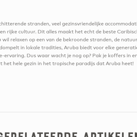
 schitterende stranden, veel gezinsvriendelijke accommodat
een rijke cultuur. Dit alles maakt het echt de beste Carib
 nu wil relaxen op een van de bekroonde stranden, de natu
ompelt in lokale tradities, Aruba biedt voor elke generatie
e-ervaring. Dus waar wacht je nog op? Pak je koffers in e
het hele gezin in het tropische paradijs dat Aruba heet!
Gerelateerde artikele