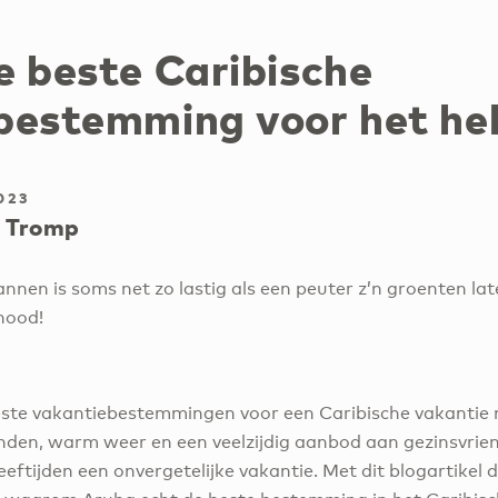
e beste Caribische
bestemming voor het hel
023
 Tromp
nnen is soms net zo lastig als een peuter z’n groenten lat
nood!
este vakantiebestemmingen voor een Caribische vakantie m
nden, warm weer en een veelzijdig aanbod aan gezinsvriend
eeftijden een onvergetelijke vakantie. Met dit blogartikel d