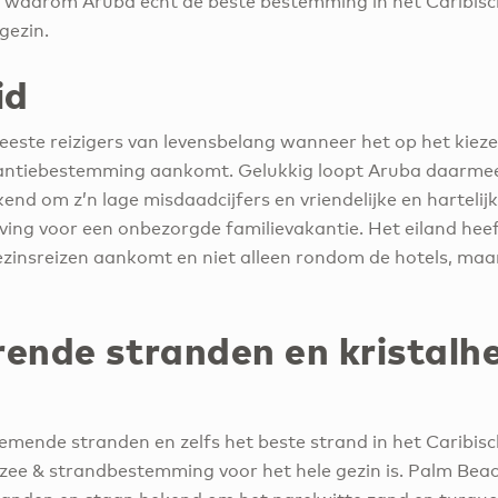
 waarom Aruba echt de beste bestemming in het Caribisch
 gezin.
id
meeste reizigers van levensbelang wanneer het op het kiez
akantiebestemming aankomt. Gelukkig loopt Aruba daarme
end om z’n lage misdaadcijfers en vriendelijke en hartelij
eving voor een onbezorgde familievakantie. Het eiland hee
gezinsreizen aankomt en niet alleen rondom de hotels, maa
rende stranden en kristalh
mende stranden en zelfs het beste strand in het Caribis
, zee & strandbestemming voor het hele gezin is. Palm Bea