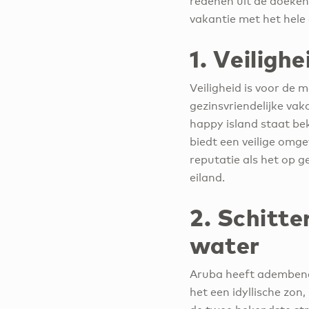
redenen uit de doeken
vakantie met het hele
1. Veilighe
Veiligheid is voor de 
gezinsvriendelijke v
happy island staat bek
biedt een veilige omg
reputatie als het op 
eiland.
2. Schitte
water
Aruba heeft adembene
het een idyllische zon