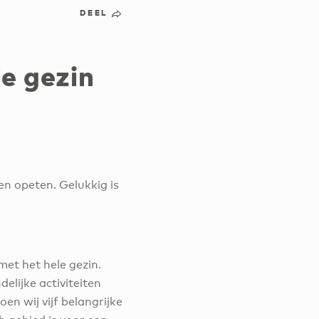
DEEL
e gezin
en opeten. Gelukkig is
et het hele gezin.
elijke activiteiten
oen wij vijf belangrijke