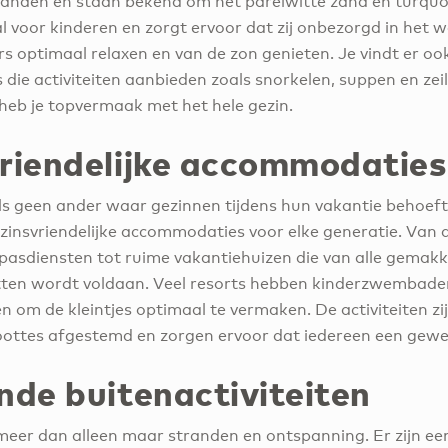
anden en staan bekend om het parelwitte zand en turquoi
al voor kinderen en zorgt ervoor dat zij onbezorgd in het
s optimaal relaxen en van de zon genieten. Je vindt er ook
ie activiteiten aanbieden zoals snorkelen, suppen en zeil
 heb je topvermaak met het hele gezin.
vriendelijke accommodaties
s geen ander waar gezinnen tijdens hun vakantie behoef
gezinsvriendelijke accommodaties voor elke generatie. Van al
pasdiensten tot ruime vakantiehuizen die van alle gemakke
tten wordt voldaan. Veel resorts hebben kinderzwembaden
en om de kleintjes optimaal te vermaken. De activiteiten zi
roottes afgestemd en zorgen ervoor dat iedereen een gewe
nde buitenactiviteiten
 meer dan alleen maar stranden en ontspanning. Er zijn ee