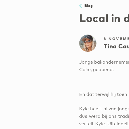
Blog
Local in 
3 NOVEM
Tina Cau
Jonge bakondernemer K
Cake, geopend.
En dat terwijl hij toen
Kyle heeft al van jongs
dus werd bij ons trad
vertelt Kyle. Uiteinde