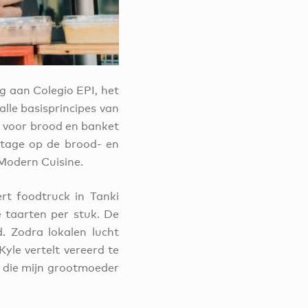
ng aan Colegio EPI, het
alle basisprincipes van
n voor brood en banket
g stage op de brood- en
 Modern Cuisine.
rt foodtruck in Tanki
se taarten per stuk. De
. Zodra lokalen lucht
yle vertelt vereerd te
n die mijn grootmoeder