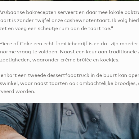
hij Arubaanse bakrecepten serveert en daarmee lokale baktra
art is zonder twijfel onze cashewnotentaart. Ik volg hierb
t en voeg een scheutje rum aan de taart toe.”
t Piece of Cake een echt familiebedrijf is en dat zijn moed
norme vraag te voldoen. Naast een keur aan traditionele
 zoetigheden, waaronder crème brûlée en koekjes.
nnenkort een tweede dessertfoodtruck in de buurt kan open
rswinkel, waar naast taarten ook ambachtelijke broodjes, 
erveerd worden.