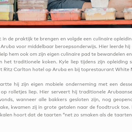
nt in de praktijk te brengen en volgde een culinaire opleidi
 Aruba voor middelbaar beroepsonderwijs. Hier leerde hij 
ielp hem ook om zijn eigen culinaire pad te bewandelen e
n het traditionele koken. Kyle liep tijdens zijn opleidin
t Ritz Carlton hotel op Aruba en bij toprestaurant White
tartte hij zijn eigen mobiele onderneming met een desse
op rolletjes liep. Hier serveert hij traditionele Arubaan
avonds, wanneer alle bakkers gesloten zijn, nog geopend
ake, kwamen zij in grote getalen naar de foodtruck toe. K
lokalen hoort dat de taarten “net zo smaken als de taarte