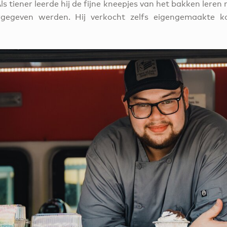
ls tiener leerde hij de fijne kneepjes van het bakken leren
rgegeven werden. Hij verkocht zelfs eigengemaakte k