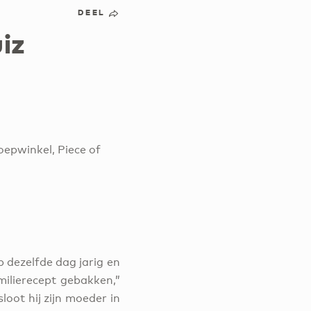
DEEL
uiz
oepwinkel, Piece of
op dezelfde dag jarig en
milierecept gebakken,”
loot hij zijn moeder in