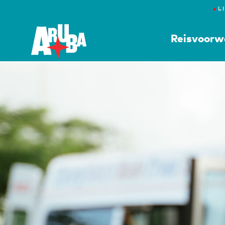
●
L
Reisvoorw