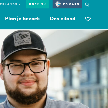
BOEK NU
ED CARD
Plan je bezoek
Ons eiland