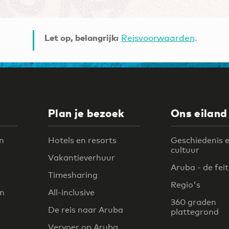
Let op, belangrijk:
Reisvoorwaarden
.
Plan je bezoek
Ons eiland
n
Hotels en resorts
Geschiedenis 
cultuur
Vakantieverhuur
Aruba - de fei
Timesharing
Regio's
en
All-inclusive
360 graden
De reis naar Aruba
plattegrond
Vervoer op Aruba