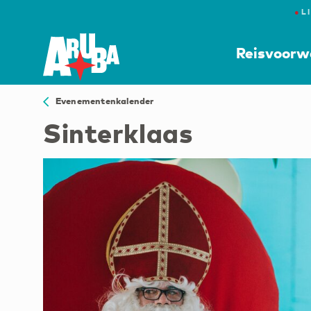
●
L
Reisvoorw
Evenementenkalender
Sinterklaas