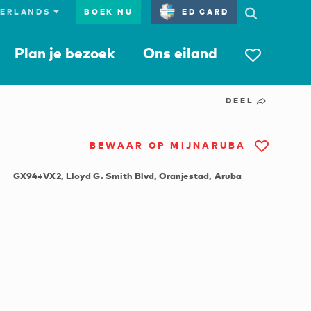
BOEK NU
ED CARD
Plan je bezoek
Ons eiland
DEEL
BEWAAR OP MIJNARUBA
GX94+VX2, Lloyd G. Smith Blvd, Oranjestad, Aruba