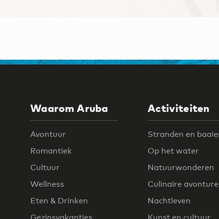
Waarom Aruba
Activiteiten
Avontuur
Stranden en baaie
Romantiek
Op het water
Cultuur
Natuurwonderen
Wellness
Culinaire avontur
Eten & Drinken
Nachtleven
Gezinsvakanties
Kunst en cultuur