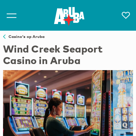
Casino's op Aruba
Wind Creek Seaport
Casino in Aruba