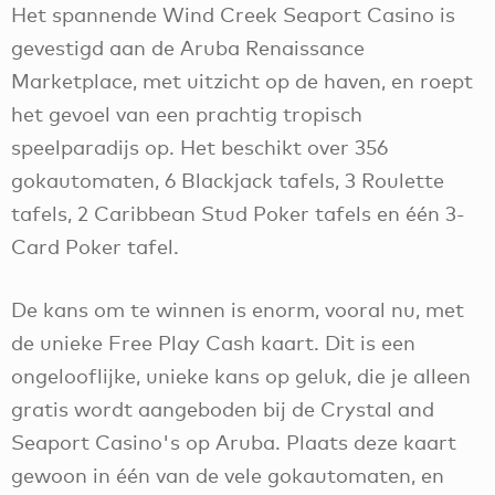
Het spannende Wind Creek Seaport Casino is
gevestigd aan de Aruba Renaissance
Marketplace, met uitzicht op de haven, en roept
het gevoel van een prachtig tropisch
speelparadijs op. Het beschikt over 356
gokautomaten, 6 Blackjack tafels, 3 Roulette
tafels, 2 Caribbean Stud Poker tafels en één 3-
Card Poker tafel.
De kans om te winnen is enorm, vooral nu, met
de unieke Free Play Cash kaart. Dit is een
ongelooflijke, unieke kans op geluk, die je alleen
gratis wordt aangeboden bij de Crystal and
Seaport Casino's op Aruba. Plaats deze kaart
gewoon in één van de vele gokautomaten, en