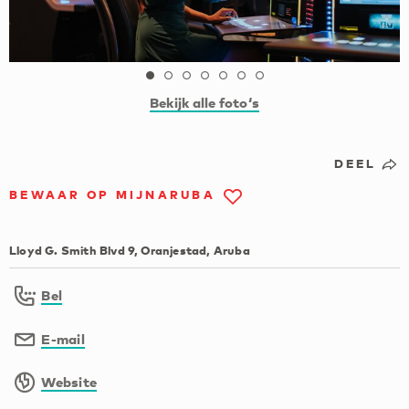
Bekijk alle foto‘s
DEEL
BEWAAR OP MIJNARUBA
Lloyd G. Smith Blvd 9, Oranjestad, Aruba
Bel
E-mail
Website