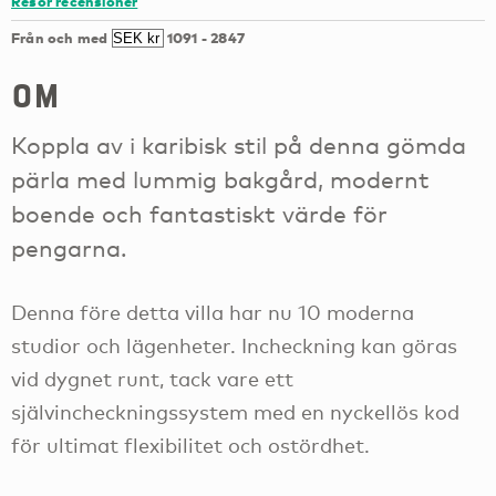
Resor recensioner
Från och med
1091
-
2847
om
Koppla av i karibisk stil på denna gömda
pärla med lummig bakgård, modernt
boende och fantastiskt värde för
pengarna.
Denna före detta villa har nu 10 moderna
studior och lägenheter. Incheckning kan göras
vid dygnet runt, tack vare ett
självincheckningssystem med en nyckellös kod
för ultimat flexibilitet och ostördhet.